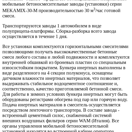
мобильные бетоносмесительные заводы (установки) серии
3
MEKAMIX-30-М производительностью 30 м
/час готовой
смеси.
Транспортируются заводы 1 автомобилем в виде
полуприцепа-платформы. Сборка-разборка всего завода
осуществляется в течение 1 дня.
Все установки комплектуются горизонтальными смесителями
позволяющими получать высококачественные бетонные
смеси любого состава и любой подвижности и комплектуются
внутренней обшивкой из броневых пластин со специальным
износостойким покрытием. Бункера инертных выполнены в
виде разделенного на 4 секции полуконуса, оснащены
датчиком влажности инертных материалов, что позволяет
выдерживать стабильное водоцементное соотношение и,
соответственно, качество приготовляемой бетонной смеси.
Для работы в зимних условиях бункера инертных могут быть
оборудованы регистрами обогрева под пар или горячую воду.
Подача инертных материалов в смеситель осуществляется
посредством ленточного транспортера. В составе завода -
встроенный цементный силос, снабженный системой
внешних воздушных фильтров серии WAM (Италия). Все
органы управления мобильной бетоносмесительной
установкой находятся во встроенной кабине оператора,