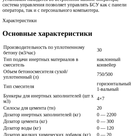
система управления позволяет управлять БСУ как с панели
оператора, так и с персонального компьютера.
Характеристики
Основные характеристики
Производительность по уплотненному
30
бетону (м3/час)
Тип подачи инертных материалов в
наклонный
смеситель
конвейер
Объем бетоносмесителя сухой/
750/500
уплотненный (л)
горизонтальный
Тип смесителя
1-вальный
Бункеры для инертных заполнителей (шт x
4×7
м3)
Силосы для цемента (тн)
20
Дозатор инертных заполнителей (кг)
0 — 2200
Дозатор цемента (кг)
0 — 300
Дозатор воды (кг)
0 — 120
Дозатор жидких химических добавок (кг)
0 — 20